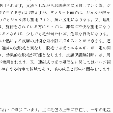
使用されます。又滑らしながらお肌表面に照射していく為、ジ
要で当てる事は出来ますが、デメリット面では、ジェルが熱か
力でもジェル無し施術ですと、痛い脱毛になります。又、連射
は、施術をされている方にとっては、非常に不快な施術になり
するとなれば、少しでも毛が当たれば、危険な行為になりす。
みや熱による皮膚の損傷を最小限に抑えることができます。連
。通常の光脱毛と異なり、脱毛では光のエネルギーが一定の間
り、効果的な脱毛が可能となります。皮膚保護照射時には、周
が使用されます。又、連射式の光の処理法に関してはバルジ領
licle）内に存在する特定の領域であり、毛の成長と再生に関与してます
に沿って伸びています。主に毛包の上部に存在し、一部の毛包