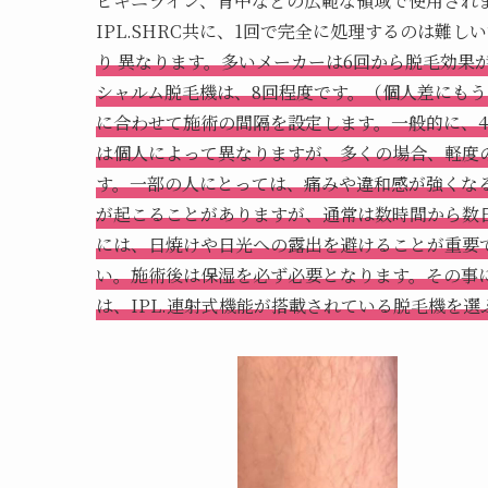
ビキニライン、背中などの広範な領域で使用されま
IPL.SHRC共に、1回で完全に処理するのは難
り 異なります。多いメーカーは6回から脱毛効果
シャルム脱毛機は、8回程度です。（個人差にも
に合わせて施術の間隔を設定します。一般的に、4
は個人によって異なりますが、多くの場合、軽度
す。一部の人にとっては、痛みや違和感が強くな
が起こることがありますが、通常は数時間から数日
には、日焼けや日光への露出を避けることが重要
い。施術後は保湿を必ず必要となります。その事
は、IPL.連射式機能が搭載されている脱毛機を