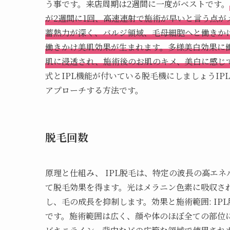
う事です。来店周期は2週間に一度がベストです。
が2週間に1回、高速連射で施術が早いと言う点が
蓄熱力が深く、バルジ領域、毛母細胞へと働きか
働きかけ美肌効果が生まれます。多様美白効果に
肌に浸透され、施術後のお肌のキメ、美白に感じ
式とIPL機能が付いている脱毛機にしましょうIPL脱毛（
アプローチする方法です。
脱毛回数
原理と仕組み、 IPL脱毛は、特定の波長の高エ
て脱毛効果を得ます。光はメラニン色素に吸収さ
し、毛の成長を抑制します。効果と施術範囲: I
です。施術範囲は広く、顔や体のほぼ全ての部位に