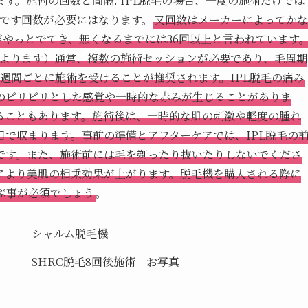
す。施術の回数と間隔: IPL脱毛の場合、一度の施術だけでは
しいです回数が必要にはなります。
又回数はメーカーによってかな
がやっとでてき、無くなるまでには36回以上と言われています
うよります）通常、複数の施術セッションが必要であり、毛周期
週間ごとに施術を受けることが推奨されます。IPL脱毛の痛み
のピリピリとした感覚や一時的な赤みが生じることがありま
ることもあります。施術後は、一時的な肌の刺激や軽度の腫れ
で収まります。事前の準備とアフターケアでは、IPL脱毛の
です。また、施術前には毛を剃ったり抜いたりしないでくださ
により美肌の相乗効果が上がります。脱毛機を購入される際に
選ぶ事が必須でしょう
。
シャルム脱毛機
SHRC脱毛8回後施術 お写真