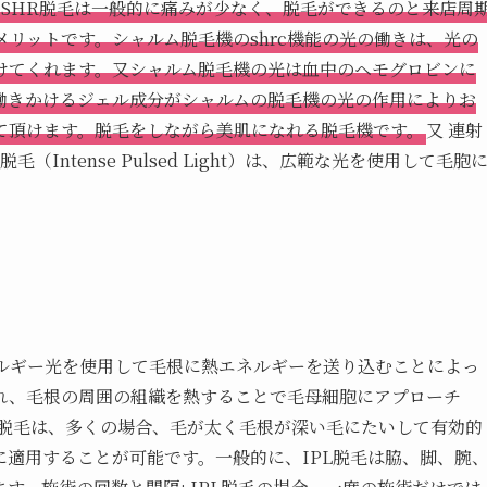
SHR脱毛は一般的に痛みが少なく、脱毛ができるのと来店周
メリットです。シャルム脱毛機のshrc機能の光の働きは、光の
けてくれます。又シャルム脱毛機の光は血中のヘモグロビンに
働きかけるジェル成分がシャルムの脱毛機の光の作用によりお
て頂けます。脱毛をしながら美肌になれる脱毛機です。
又 連射
Intense Pulsed Light）は、広範な光を使用して毛胞
ネルギー光を使用して毛根に熱エネルギーを送り込むことによっ
れ、毛根の周囲の組織を熱することで毛母細胞にアプローチ
PL脱毛は、多くの場合、毛が太く毛根が深い毛にたいして有効的
適用することが可能です。一般的に、IPL脱毛は脇、脚、腕