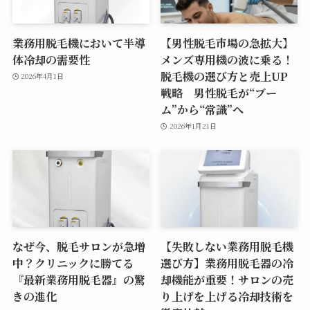
業務用脱毛機において半導
【男性脱毛市場の急拡大】
体冷却の需要性
メンズ専用機の波に乗る！
脱毛機の選び方と売上UP
2026年4月1日
戦略 男性脱毛が“ブー
ム”から“常識”へ
2026年1月21日
なぜ今、脱毛サロンが急増
【失敗しない業務用脱毛機
中？クリニックに勝てる
選び方】業務用脱毛器の冷
『最新業務用脱毛器』の驚
却機能が重要！サロンの売
きの進化
り上げを上げる冷却技術を