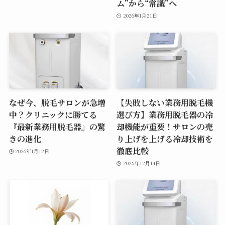
ム”から“常識”へ
2026年1月21日
なぜ今、脱毛サロンが急増
【失敗しない業務用脱毛機
中？クリニックに勝てる
選び方】業務用脱毛器の冷
『最新業務用脱毛器』の驚
却機能が重要！サロンの売
きの進化
り上げを上げる冷却技術を
徹底比較
2026年1月12日
2025年12月14日