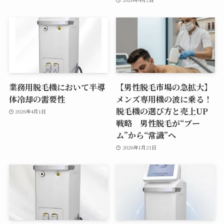
業務用脱毛機において半導
【男性脱毛市場の急拡大】
体冷却の需要性
メンズ専用機の波に乗る！
脱毛機の選び方と売上UP
2026年4月1日
戦略 男性脱毛が“ブー
ム”から“常識”へ
2026年1月21日