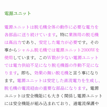
電源ユニット
電源ユニットは脱毛機全体の動作に必要な電力を
各部品に送り続けています
。特に
業務用の脱毛機
は高出力
であり、
安定した電力が必要
です。その
事から
シャルム脱毛機では電源ユニット2000Wを
使用
しています。この
W数が少ない電源ユニット
では電力供給不足になり脱毛機器の作動不足にな
ります
。即ち、
効果の無い脱毛機
と言う事になり
ます。
電源ユニットは安定した直流電力を生成し、
脱毛機の電流経由の重要な部品になります
。電源
ユニットは安全機能にも大きく関係し電源ユニット
には安全機能が組み込まれており、過電流保護や