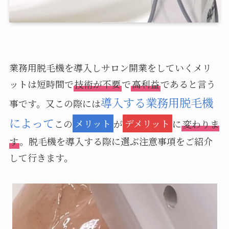
業務用脱毛機を導入しサロン開業をしていくメリ
ットは短時間で
技術が不要
で
高利益
であると言う
導入する業務用脱毛機
事です。又この際には
によって
この
メリット
が
デメリット
に
変わりま
す
。脱毛機を導入する際に選ぶ注意事項をご紹介
して行きます。