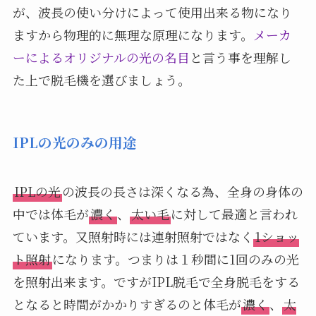
が、波長の使い分けによって使用出来る物になり
ますから物理的に無理な原理になります。
メーカ
ーによるオリジナルの光の名目
と言う事を理解し
た上で脱毛機を選びましょう。
IPLの光のみの用途
IPLの光
の波長の長さは深くなる為、全身の身体の
中では体毛が
濃く
、
太い毛
に対して最適と言われ
ています。又照射時には連射照射ではなく
1ショッ
ト照射
になります。つまりは１秒間に1回のみの光
を照射出来ます。ですがIPL脱毛で全身脱毛をする
となると時間がかかりすぎるのと体毛が
濃く
、
太