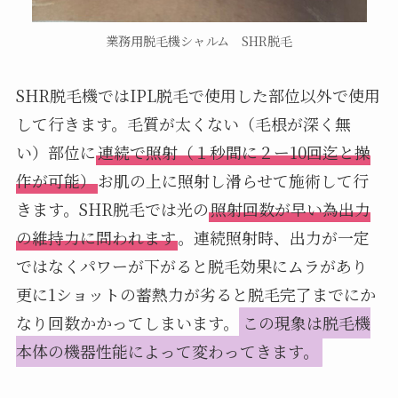
業務用脱毛機シャルム SHR脱毛
SHR脱毛機ではIPL脱毛で使用した部位以外で使用
して行きます。毛質が太くない（毛根が深く無
い）部位に
連続で照射（１秒間に２ー10回迄と操
作が可能）
お肌の上に照射し滑らせて施術して行
きます。SHR脱毛では光の
照射回数が早い為出力
の維持力に問われます
。連続照射時、出力が一定
ではなくパワーが下がると脱毛効果にムラがあり
更に1ショットの蓄熱力が劣ると脱毛完了までにか
なり回数かかってしまいます。
この現象は脱毛機
本体の機器性能によって変わってきます。