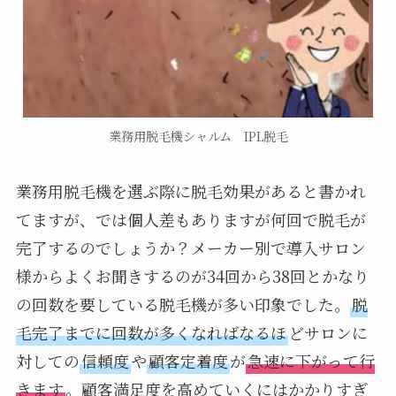
業務用脱毛機シャルム IPL脱毛
業務用脱毛機を選ぶ際に脱毛効果があると書かれ
てますが、では個人差もありますが何回で脱毛が
完了するのでしょうか？メーカー別で導入サロン
様からよくお聞きするのが34回から38回とかなり
の回数を要している脱毛機が多い印象でした。
脱
毛完了までに回数が多くなればなるほ
どサロンに
対しての
信頼度
や
顧客定着度
が
急速に下がって行
きます
。顧客満足度を高めていくにはかかりすぎ