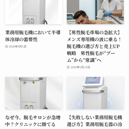
業務用脱毛機において半導
【男性脱毛市場の急拡大】
体冷却の需要性
メンズ専用機の波に乗る！
脱毛機の選び方と売上UP
2026年4月1日
戦略 男性脱毛が“ブー
ム”から“常識”へ
2026年1月21日
なぜ今、脱毛サロンが急増
【失敗しない業務用脱毛機
中？クリニックに勝てる
選び方】業務用脱毛器の冷