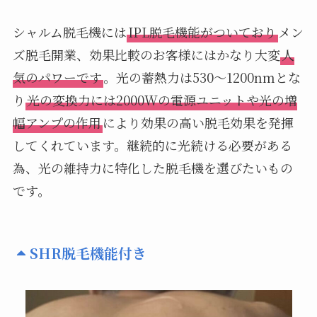
シャルム脱毛機には
IPL脱毛機能がついており
メン
ズ脱毛開業、効果比較のお客様にはかなり大変
人
気のパワーです
。光の蓄熱力は530〜1200nmとな
り
光の変換力には2000Wの電源ユニットや光の増
幅アンプの作用
により効果の高い脱毛効果を発揮
してくれています。継続的に光続ける必要がある
為、光の維持力に特化した脱毛機を選びたいもの
です。
SHR脱毛機能付き