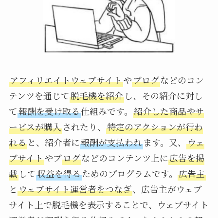
アフィリエイトウェブサイト
や
ブログ
などのコン
テンツを通じて
脱毛機を紹介
し、その紹介に対し
て
報酬を受け取る
仕組みです。
紹介した商品やサ
ービスが購入
されたり、
特定のアクションが行わ
れる
と、紹介者に
報酬が支払われ
ます。又、
ウェ
ブサイト
やブ
ログ
などのコンテンツ上に
広告を掲
載
して
収益を得る
ためのプログラムです。
広告主
と
ウェブサイト運営者をつなぎ
、広告主がウェブ
サイト上で脱毛機を表示することで、ウェブサイト