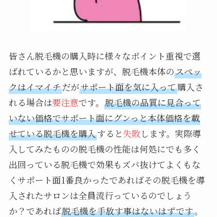
皆さん脱毛機の購入時に様々なポイント重視で選
ばれているかと思いますが、脱毛機本体の
スペッ
クはイマイチ
だが
サポート面を気に入って
購入さ
れる場合は
要注意
です。
脱毛機の品質に見合って
いない価格でサポート面にグンっと本体価格を載
せている脱毛機を購入
すると
失敗
します。実際導
入してみたものの脱毛機の性能は何処にでも多く
出回っている脱毛機で効果もズバ抜けてよくもな
くサポート面1番良かったであればその脱毛機を導
入されたサロンは全員流行っているのでしょう
か？であれば
脱毛機を手放す事はないはずです
。