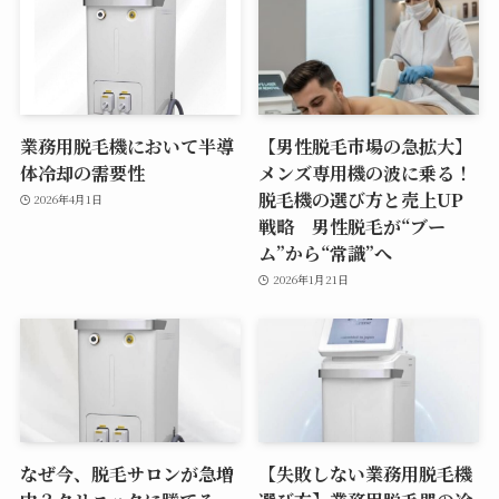
業務用脱毛機において半導
【男性脱毛市場の急拡大】
体冷却の需要性
メンズ専用機の波に乗る！
脱毛機の選び方と売上UP
2026年4月1日
戦略 男性脱毛が“ブー
ム”から“常識”へ
2026年1月21日
なぜ今、脱毛サロンが急増
【失敗しない業務用脱毛機