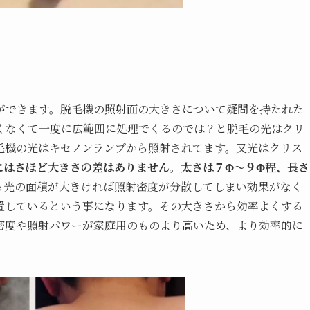
ができます。脱毛機の照射面の大きさについて疑問を持たれた
くなくて一度に広範囲に処理でくるのでは？と脱毛の光はクリ
毛機の光はキセノンランプから照射されてます。又光はクリス
にはさほど大きさの差はありません
。
太さは７Φ〜９Φ程、長さ
る光の面積が大きければ照射密度が分散してしまい効果がなく
置しているという事になります。その大きさから効率よくする
密度や照射パワーが家庭用のものより高いため、より効率的に