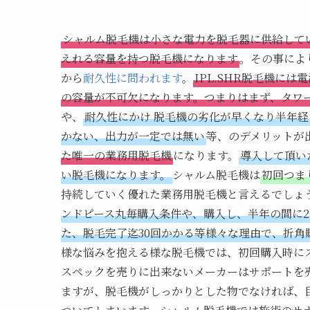
シャルム脱毛機は小さな電力を脱毛器に供給して
えれる容量を持つ脱毛機になります
。その事によ
から
耐久性に問われます
。
IPL.SHR脱毛機に
の容量が不可欠になります。つまりはまず、タワ
や、
耐久性にかけ 脱毛機の劣化が早くなり半年
かない、出力が一定では無い
等、のデメリットが
た唯一の業務用脱毛機
になります。
導入して頂い
い脱毛機になります。
シャルム脱毛機は
初回つま
持続していく優れた業務用脱毛機と言えるでしょ
ンドピース丸毎購入条件や、購入し、半年の間に
た、脱毛完了迄30回かかる等様々な理由で、折
様な悩みを抱える様な脱毛機では、初回購入時に
スペックを売りに出来ないメーカーはサポートを
ますが、脱毛機がしっかりとした物でなければ、