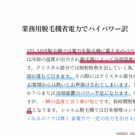
業務用脱毛機省電力でハイパワー訳
IPL.SHR脱毛機では電力を脱毛機に蓄え光の
は冷却の温度が出力され
脱毛器によって冷却温度
す。クリスタル部分では照射時熱を出していく為
却が落ちて行きます。
その際にはクリスタル部分
お客様からは熱いとお声掛けされてしまいます
。
か？つまりは
冷却装置のパワー不足になります
。
すが、
一瞬の温度と言う事が殆ど
です。長時間照
須
となります。シャルム脱毛機では日本規格コン
くなるの？では無く 省電力で一定の出力を出せ