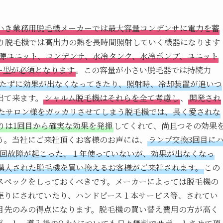
いき業務用脱毛機メーカーでは最大容量コンデンサに電力を蓄
り脱毛機では高出力の熱を長時間照射していく機器になります
は電源ユニット、コンデンサ、水冷タンク、水冷ポンプ、ユニット
ー型が必須となります
。この容量が小さい脱毛器では持続力
経たずに効果が出なくなってきたり、照射時、冷却装置が追いつ
出て来ます。
シャルム脱毛機はそれらを全て考慮し
、
開発され
たサロン様をガッカリさせてしまう脱毛機では、長く愛されな
りは1回目から確実な効果を発揮
してくれて、尚且つその効果
う。当社にご来社頂くお客様のお声には、
ランプ交換3回目に
2回故障が起こった、１年使っていないが、効果が出なくなっ
角購入された脱毛機を買い換えるお客様がご来社されます。
この
スペックをしっておくべきです。メーカーによっては脱毛機の
売りにされていたり、ハンドピース１本サービス等、されてい
目先のみの得点になります。脱毛機の買い替え費用の方が高く