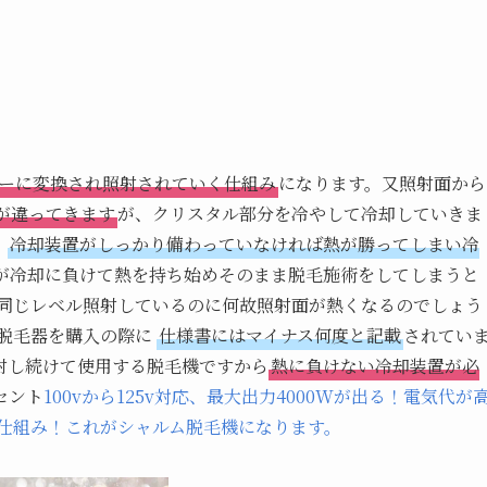
パワーに変換され照射されていく仕組み
になります。又照射面から
が違ってきます
が、クリスタル部分を冷やして冷却していきま
、
冷却装置がしっかり備わっていなければ熱が勝ってしまい冷
が冷却に負けて熱を持ち始めそのまま脱毛施術をしてしまうと
同じレベル照射しているのに何故照射面が熱くなるのでしょう
脱毛器を購入の際に
仕様書にはマイナス何度と記載
されてい
射し続けて使用する脱毛機ですから
熱に負けない冷却装置が必
セント
100vから125v対応、最大出力4000Wが出る！電気代が
る仕組み！これがシャルム脱毛機になります。