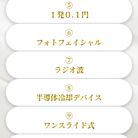
⑤
１発０.１円
⑥
フォトフェイシャル
⑦
ラジオ波
⑧
半導体冷却デバイス
⑨
ワンスライド式