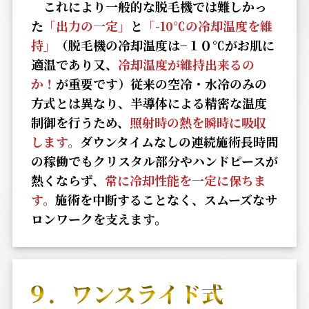
これにより⼀般的な脱⽑機では難しかっ
た
「出⼒の⼀定」
と
「-10℃の冷却温度を維
持」
（脱⽑機の冷却温度は−１０℃がお肌に
適温であり⼜、
冷却温度が維持出来るの
か！
が重要です）従来の空冷・⽔冷のみの
⽅式とは異なり、半導体による精密な温度
制御を⾏うため、
照射時の熱を瞬時に吸収
します。
ダウンタイムなしの連続施術⻑時間
の稼働でもクリスタル部分やハンドピースが
熱くならず、
常に冷却性能を⼀定に保ちま
す。
施術を中断することなく、スムーズなサ
ロンワークを⽀えます。
９．ワンスライド式