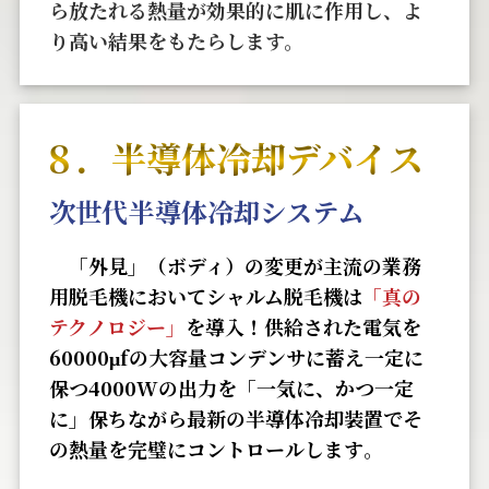
ら放たれる熱量が効果的に肌に作用し、よ
り高い結果をもたらします。
８．半導体冷却デバイス
次世代半導体冷却システム
「外見」（ボディ）の変更が主流の業務
用脱毛機においてシャルム脱毛機は
「真の
テクノロジー」
を導入！供給された電気を
60000μfの⼤容量コンデンサに蓄え⼀定に
保つ4000Wの出⼒を「⼀気に、かつ⼀定
に」保ちながら最新の半導体冷却装置でそ
の熱量を完璧にコントロールします
。