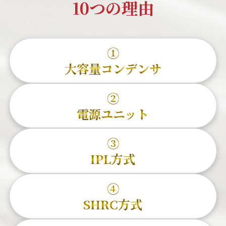
10つの理由
①
大容量コンデンサ
②
電源ユニット
③
IPL方式
④
SHRC方式